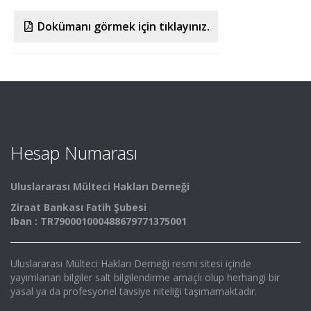
Videolar
Dokümanı görmek için tıklayınız.
Yayınlar
Kitap ve film
Hesap Numarası
Uluslararası Mülteci Hakları Derneği
Ziraat Bankası Fatih Şubesi
Iban : TR790001000488679771375001
Uluslararası Mülteci Hakları Derneği resmi sitesi içinde
yayımlanan bilgiler salt bilgilendirme amaçlı olup herhangi bir
yasal ya da profesyonel tavsiye niteliği taşımamaktadır.