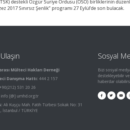
 (TSK) destekli Özgür Suriye Ordusu (ÖSO) birliklerinin düze
zez 2017 Sınırsız Şenlik” programı 27 Eylül’de son bulacak.
 Ulaşın
Sosyal M
arası Mülteci Hakları Derneği
Bizi sosyal medy
destekleyebilir v
eci Danışma Hattı:
444 2 157
haberdar olabilirs
90(212) 531 20 26
info [@] umhd.org.tr
:
Ali Kuşçu Mah. Fatih Türbesi Sokak No: 31
 , İstanbul / TÜRKİYE