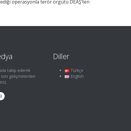
nlediği operasyonla terör örgütü DEAŞ’ten
edya
Diller
ada takip ederek
Türkçe
e son gelişmelerden
English
iniz.