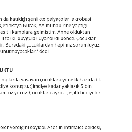
n da katıldığı şenlikte palyaçolar, akrobasi
. Çetinkaya Bucak, AA muhabirine yaptığı
 çeşitli kamplara gelmiştim. Anne olduktan
li farklı duygular uyandırdı bende. Çocuklar
rdir. Buradaki çocuklardan hepimiz sorumluyuz.
ç unutmayacaklar.” dedi.
CUKTU
amplarda yaşayan çocuklara yönelik hazırladık
iye konuştu. Şimdiye kadar yaklaşık 5 bin
im çiziyoruz. Çocuklara ayrıca çeşitli hediyeler
er verdiğini söyledi. Azez’in İhtimalet beldesi,