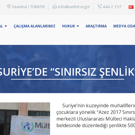
İstanbul / TÜRKİYE
info@umhd.org.tr
444 2 157
: Konu Başlığı, adı yada anahtar kelime ile arama yapabilirsin
AL
ÇALIŞMA ALANLARIMIZ
HUKUK
ARAŞTIRMA
MEDYA ODA
SURIYE’DE “SINIRSIZ ŞENLIK
Suriye’nin kuzeyinde muhalifler
çocuklara yönelik “Azez 2017 Sınır
merkezli Uluslararası Mülteci Hakl
beldesinde düzenlediği şenlikte 500