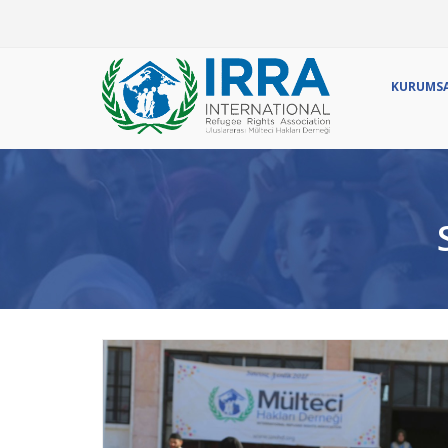
Ör
KURUMS