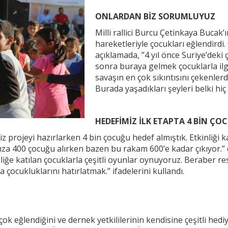
ONLARDAN BİZ SORUMLUYUZ
Milli rallici Burcu Çetinkaya Bucak’ı
hareketleriyle çocukları eğlendirdi
açıklamada, ”4 yıl önce Suriye’deki
sonra buraya gelmek çocuklarla ilgi
savaşın en çok sıkıntısını çekenle
Burada yaşadıkları şeyleri belki hi
HEDEFİMİZ İLK ETAPTA 4 BİN ÇO
rojeyi hazırlarken 4 bin çocuğu hedef almıştık. Etkinliği k
a 400 çocuğu alırken bazen bu rakam 600’e kadar çıkıyor.” d
liğe katılan çocuklarla çeşitli oyunlar oynuyoruz. Beraber res
 çocukluklarını hatırlatmak.” ifadelerini kullandı.
eğlendiğini ve dernek yetkililerinin kendisine çeşitli hediyel