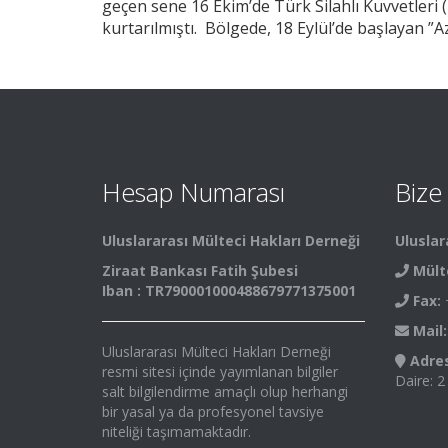
geçen sene 16 Ekim’de Türk Silahlı Kuvvetleri
kurtarılmıştı. Bölgede, 18 Eylül’de başlayan ”A
Hesap Numarası
Bize
Uluslararası Mülteci Hakları Derneği
Uluslar
Ziraat Bankası Fatih Şubesi
Mült
Iban : TR790001000488679771375001
Fax:
+
Mail:
Uluslararası Mülteci Hakları Derneği
Adres
resmi sitesi içinde yayımlanan bilgiler
Daire: 2
salt bilgilendirme amaçlı olup herhangi
bir yasal ya da profesyonel tavsiye
niteliği taşımamaktadır.