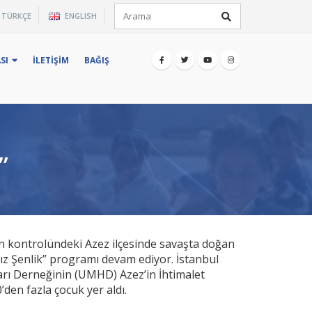
×
TÜRKÇE
ENGLISH
iz.
SI
İLETIŞIM
BAĞIŞ
”
in kontrolündeki Azez ilçesinde savaşta doğan
sız Şenlik” programı devam ediyor. İstanbul
arı Derneğinin (UMHD) Azez’in İhtimalet
’den fazla çocuk yer aldı.