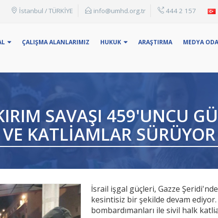
İstanbul / TÜRKİYE
info@umhd.org.tr
444 2 157
: Konu Başlığı, adı yada anahtar kelime ile arama yapabilirsin
AL
ÇALIŞMA ALANLARIMIZ
HUKUK
ARAŞTIRMA
MEDYA ODA
KIRIM SAVAŞI 459'UNCU GÜ
VE KATLIAMLAR SÜRÜYOR
İsrail işgal güçleri, Gazze Şeridi'
kesintisiz bir şekilde devam ediyor.
bombardımanları ile sivil halk kat