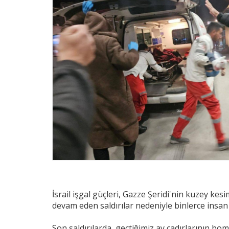
İsrail işgal güçleri, Gazze Şeridi'nin kuzey k
devam eden saldırılar nedeniyle binlerce insa
Son saldırılarda, geçtiğimiz ay çadırlarının 