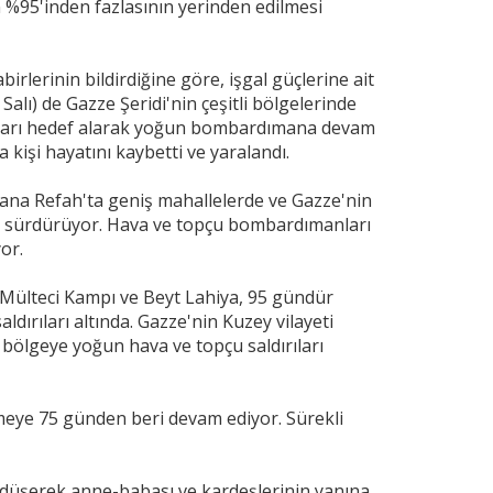
n %95'inden fazlasının yerinden edilmesi
rlerinin bildirdiğine göre, işgal güçlerine ait
alı) de Gazze Şeridi'nin çeşitli bölgelerinde
akları hedef alarak yoğun bombardımana devam
a kişi hayatını kaybetti ve yaralandı.
u yana Refah'ta geniş mahallelerde ve Gazze'nin
nı sürdürüyor. Hava ve topçu bombardımanları
or.
a Mülteci Kampı ve Beyt Lahiya, 95 gündür
ldırıları altında. Gazze'nin Kuzey vilayeti
bölgeye yoğun hava ve topçu saldırıları
lemeye 75 günden beri devam ediyor. Sürekli
t düşerek anne-babası ve kardeşlerinin yanına