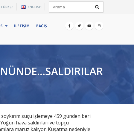
×
TÜRKÇE
ENGLISH
iz.
SI
İLETIŞIM
BAĞIŞ
NÜNDE...SALDIRILAR
nde soykırım suçu işlemeye 459 günden beri
 Yoğun hava saldırıları ve topçu
liamlara maruz kalıyor. Kuşatma nedeniyle