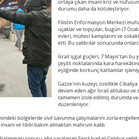
ortaya çıkan insani kriz ve nüfusu
durumu daha da kötüleştiriyor.
Filistin Enformasyon Merkezi muhabi
uçaklar ve topçular, bugün (7 Ocak S
evleri, mülteci kamplarını ve sok
etti. Bu saldırılar sonucunda onlarc
İsrail işgal güçleri, 7 Mayıs'tan b
çeşitli noktalarında kara harekâtı
eşliğinde korkunç katliamlar işleniy
Gazze'nin kuzeyi, özellikle Cibaliy
devam eden ağır İsrail ablukası ve sa
tamamen izole edilmiş durumda ve 
düzenleniyor.
esimindeki bölgelerde sivil savunma çalışmalarını zorla engel
n insani ve tıbbi bakım almaktan mahrum kaldı.
bombalanması sonucu ağır yaralanan Senâ İyad el-Cebbur şehi