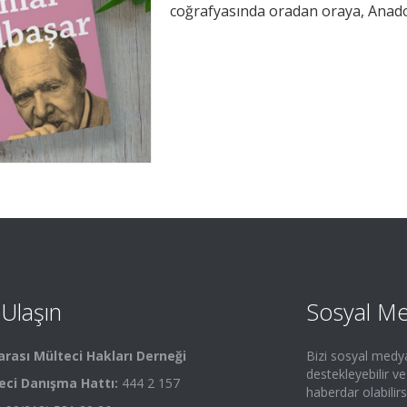
coğrafyasında oradan oraya, Anado
 Ulaşın
Sosyal M
arası Mülteci Hakları Derneği
Bizi sosyal medy
destekleyebilir v
eci Danışma Hattı:
444 2 157
haberdar olabilirs