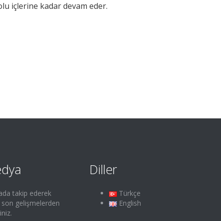
lu içlerine kadar devam eder.
edya
Diller
ada takip ederek
Türkçe
e son gelişmelerden
English
iniz.