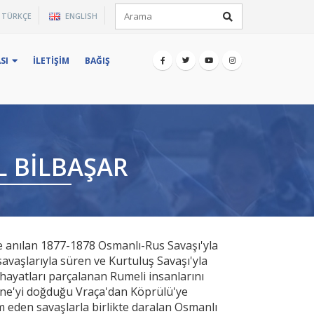
×
TÜRKÇE
ENGLISH
iz.
SI
İLETIŞIM
BAĞIŞ
L BILBAŞAR
 anılan 1877-1878 Osmanlı-Rus Savaşı'yla
avaşlarıyla süren ve Kurtuluş Savaşı'yla
hayatları parçalanan Rumeli insanlarını
ne'yi doğduğu Vraça'dan Köprülü'ye
m eden savaşlarla birlikte daralan Osmanlı