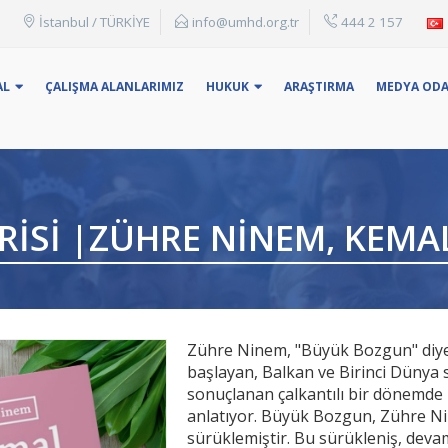
İstanbul / TÜRKİYE
info@umhd.org.tr
444 2 157
: Konu Başlığı, adı yada anahtar kelime ile arama yapabilirsin
AL
ÇALIŞMA ALANLARIMIZ
HUKUK
ARAŞTIRMA
MEDYA ODA
RİSİ |ZÜHRE NINEM, KEMA
Zühre Ninem, "Büyük Bozgun" diye
başlayan, Balkan ve Birinci Dünya s
sonuçlanan çalkantılı bir dönemde 
anlatıyor. Büyük Bozgun, Zühre Ni
sürüklemiştir. Bu sürükleniş, deva