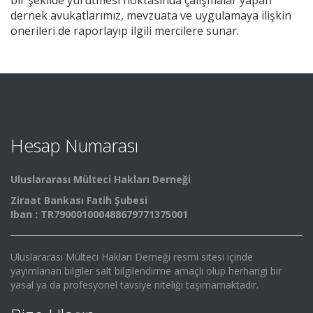
bir şekilde yürütmesi noktasında çalışmalar yapan
dernek avukatlarımız, mevzuata ve uygulamaya ilişkin
önerileri de raporlayıp ilgili mercilere sunar.
Hesap Numarası
Uluslararası Mülteci Hakları Derneği
Ziraat Bankası Fatih Şubesi
Iban : TR790001000488679771375001
Uluslararası Mülteci Hakları Derneği resmi sitesi içinde
yayımlanan bilgiler salt bilgilendirme amaçlı olup herhangi bir
yasal ya da profesyonel tavsiye niteliği taşımamaktadır.