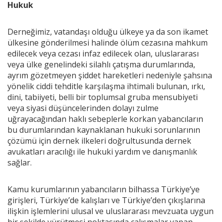
Hukuk
Videolar
Derneğimiz, vatandaşı olduğu ülkeye ya da son ikamet
Yayınlar
ülkesine gönderilmesi halinde ölüm cezasına mahkum
edilecek veya cezası infaz edilecek olan, uluslararası
Kitap ve film
veya ülke genelindeki silahlı çatışma durumlarında,
ayrım gözetmeyen şiddet hareketleri nedeniyle şahsına
yönelik ciddi tehditle karşılaşma ihtimali bulunan, ırkı,
dini, tabiiyeti, belli bir toplumsal gruba mensubiyeti
veya siyasi düşüncelerinden dolayı zulme
uğrayacağından haklı sebeplerle korkan yabancıların
bu durumlarından kaynaklanan hukuki sorunlarının
çözümü için dernek ilkeleri doğrultusunda dernek
avukatları aracılığı ile hukuki yardım ve danışmanlık
sağlar.
Kamu kurumlarının yabancıların bilhassa Türkiye’ye
girişleri, Türkiye’de kalışları ve Türkiye’den çıkışlarına
ilişkin işlemlerini ulusal ve uluslararası mevzuata uygun