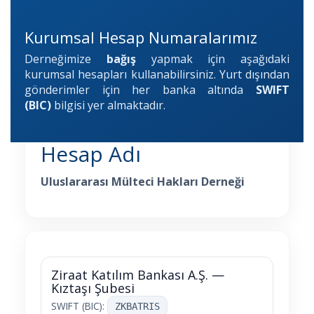
Videolar
Kurumsal Hesap Numaralarımız
Yayınlar
Derneğimize
bağış
yapmak için aşağıdaki
kurumsal hesapları kullanabilirsiniz. Yurt dışından
Kitap ve film
gönderimler için her banka altında
SWIFT
(BIC)
bilgisi yer almaktadır.
Hesap Adı
Uluslararası Mülteci Hakları Derneği
Ziraat Katılım Bankası A.Ş. —
Kıztaşı Şubesi
SWIFT (BIC):
ZKBATRIS