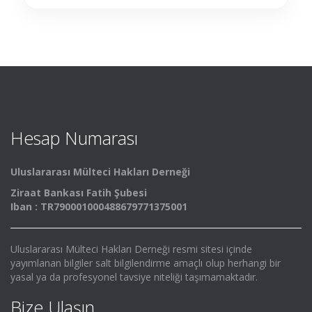
Hesap Numarası
Uluslararası Mülteci Hakları Derneği
Ziraat Bankası Fatih Şubesi
Iban : TR790001000488679771375001
Uluslararası Mülteci Hakları Derneği resmi sitesi içinde
yayımlanan bilgiler salt bilgilendirme amaçlı olup herhangi bir
yasal ya da profesyonel tavsiye niteliği taşımamaktadır.
Bize Ulaşın