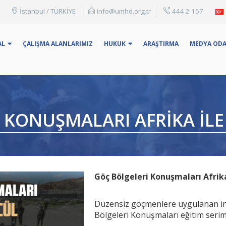
İstanbul / TÜRKİYE
info@umhd.org.tr
444 2 157
: Konu Başlığı, adı yada anahtar kelime ile arama yapabilirsin
AL
ÇALIŞMA ALANLARIMIZ
HUKUK
ARAŞTIRMA
MEDYA ODA
 KONUŞMALARI AFRIKA ILE
Göç Bölgeleri Konuşmaları Afrik
Düzensiz göçmenlere uygulanan ins
Bölgeleri Konuşmaları eğitim serim