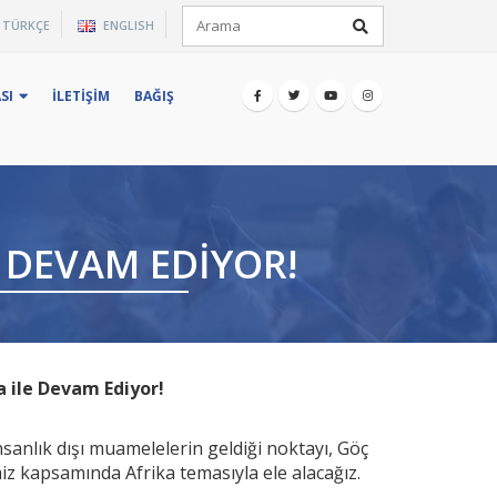
×
TÜRKÇE
ENGLISH
iz.
SI
İLETIŞIM
BAĞIŞ
 DEVAM EDIYOR!
a ile Devam Ediyor!
anlık dışı muamelelerin geldiği noktayı, Göç
iz kapsamında Afrika temasıyla ele alacağız.