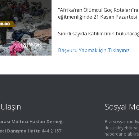
“Afrika’nın Ölümcül Göç Rotaları”n
eğitmenliğinde 21 Kasım Pazartesi g
Sınırlı sayıda katılımcının bulunacağ
Başvuru Yapmak İçin Tıklayınız
 Ulaşın
Sosyal M
arası Mülteci Hakları Derneği
Bizi sosyal medy
destekleyebilir v
eci Danışma Hattı:
444 2 157
haberdar olabilirs