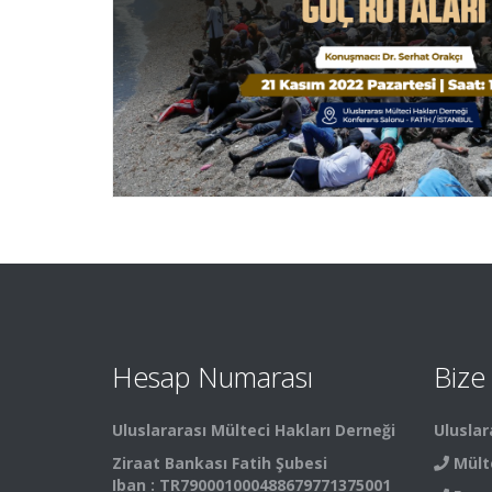
Hesap Numarası
Bize
Uluslararası Mülteci Hakları Derneği
Uluslar
Ziraat Bankası Fatih Şubesi
Mült
Iban : TR790001000488679771375001