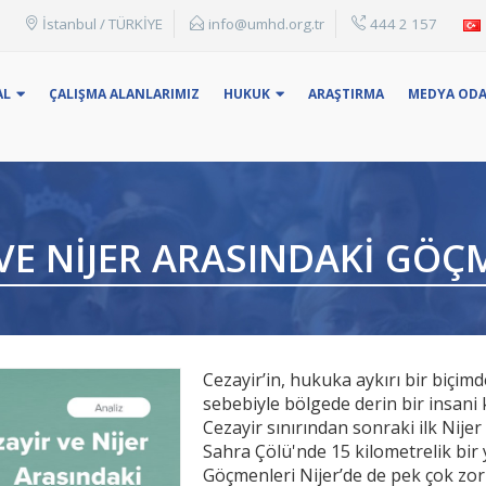
İstanbul / TÜRKİYE
info@umhd.org.tr
444 2 157
: Konu Başlığı, adı yada anahtar kelime ile arama yapabilirsin
AL
ÇALIŞMA ALANLARIMIZ
HUKUK
ARAŞTIRMA
MEDYA ODA
VE NIJER ARASINDAKI GÖÇ
Cezayir’in, hukuka aykırı bir biçimd
sebebiyle bölgede derin bir insani 
Cezayir sınırından sonraki ilk Nije
Sahra Çölü'nde 15 kilometrelik bi
Göçmenleri Nijer’de de pek çok zo