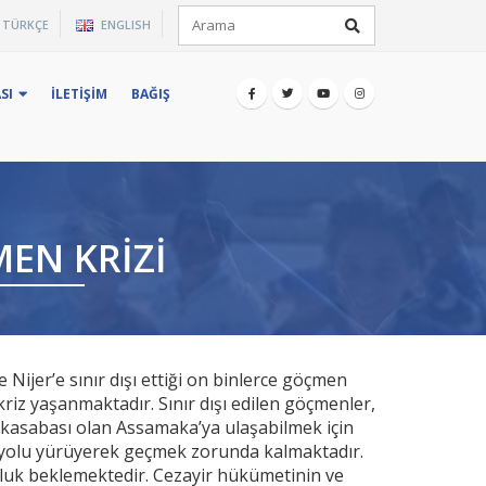
×
TÜRKÇE
ENGLISH
iz.
SI
İLETIŞIM
BAĞIŞ
MEN KRIZI
e Nijer’e sınır dışı ettiği on binlerce göçmen
kriz yaşanmaktadır. Sınır dışı edilen göçmenler,
r kasabası olan Assamaka’ya ulaşabilmek için
r yolu yürüyerek geçmek zorunda kalmaktadır.
rluk beklemektedir. Cezayir hükümetinin ve