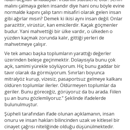
malını çalmaya gelen insandır diye hani onu böyle evine
normalde kapını çalıp tanrı misafiri olarak gelen insan
gibi ağırlar mısın? Demek ki ikisi aynı insan değil. Onlar
parazittir, virüstür, kan emicilerdir. Kaçak göçmenler
budur. Yani mahvettiği bir ülke vardır, o ülkeden o
yüzden kaçmak zorunda kalır, gittiği yerleri de
mahvetmeye çalışır.
Ve tek amacı başka toplumların yarattığı değerler
üzerinden beleşe geçinmektir. Dolayısıyla bunu çok
açık, samimi yürekle söylüyorum. Hiç bunu gaddar bir
tavır olarak da görmüyorum. Sınırları boyunca
mitralyöz kurup, vizesiz, pasaportsuz gelmeye kalkanı
öldüren toplumlar ilerler. Öldürmeyen toplumlar da
geriler. Bunu göreceğiz, görüyoruz da bu arada. Fiilen
şu an bunu gözlemliyoruz.” Şeklinde ifadelerde
bulunulmuştur.
Şüpheli tarafından ifade olunan açıklamanın, insan
onuru ve insan hakları bilincinden uzak ve kitlesel bir
cinayet çağrısı niteliğinde olduğu düşünülmektedir.