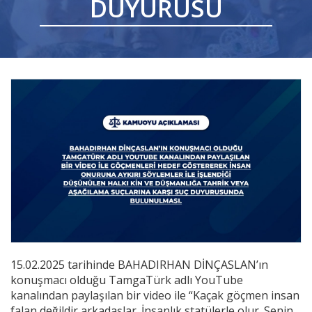
DUYURUSU
Videolar
Yayınlar
Kitap ve film
15.02.2025 tarihinde BAHADIRHAN DİNÇASLAN’ın
konuşmacı olduğu TamgaTürk adlı YouTube
kanalından paylaşılan bir video ile “Kaçak göçmen insan
falan değildir arkadaşlar. İnsanlık statülerle olur. Senin