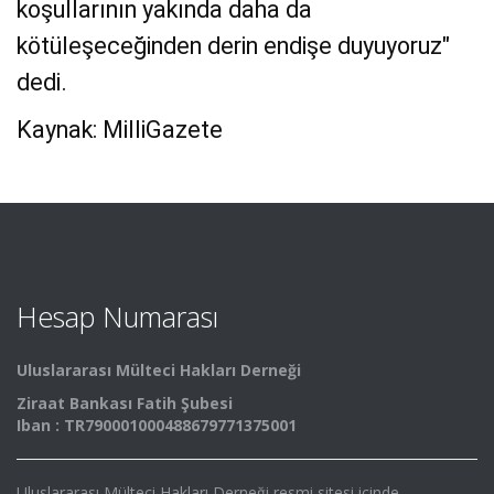
koşullarının yakında daha da
kötüleşeceğinden derin endişe duyuyoruz"
dedi.
Kaynak: MilliGazete
Hesap Numarası
Uluslararası Mülteci Hakları Derneği
Ziraat Bankası Fatih Şubesi
Iban : TR790001000488679771375001
Uluslararası Mülteci Hakları Derneği resmi sitesi içinde