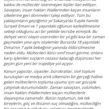
katkısı ile mülteciler istenmeyen kişiler ilan ediliyor.
Savaştan, insan hakları ihlallerinden kaçan insanların
ülkelerine geri dönmeleri talep ediliyor. Tüm bu
yaklaşımların geçtiğimiz yıl Sakarya’da 9 aylık hamile
Suriyeli Emani ve 1 yaşındaki oğlunun katledilmesine
sebep olduğunu acı bir şekilde tecrübe etmiştik. Bu
dehşet verici olayın üzerinden bir yıl gibi kısa bir zaman
geçmeden yine aynı söylemler Bursa’da 18 yaşındaki
Dima’nın 7 aylık bebeğinin yanında öldürülmesine
neden oldu. Mültecileri ikinci sınıf insan görme, onlara
karşı işlenilen suçların cezasız kalacağı düşüncesi her
geçen gün yeni bir trajediye yol açıyor.
Kanun yapıcılar, siyasiler, bürokratlar, sivil toplum
kuruluşları ve medya artık ülkemizin bir gerçeği haline
gelen mültecilerin topluma uyumu için var gücüyle
çalışmak durumundadır. Zaman savaştan, zulümden,
insan hakları ihlallerinden kaçan mültecilerle
dayanışma zamanıdır. Bütün toplumun, tek tek
bireylerin, göç ve ilticanın suç olmadığını, mülteciliğin
bir zorunluluk olduğunu anlaması gerekmektedir.