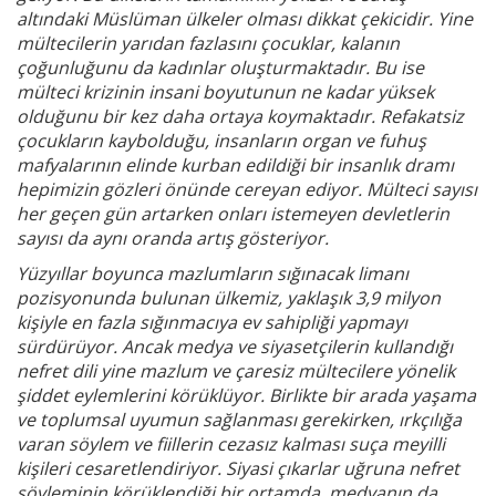
altındaki Müslüman ülkeler olması dikkat çekicidir. Yine
mültecilerin yarıdan fazlasını çocuklar, kalanın
çoğunluğunu da kadınlar oluşturmaktadır. Bu ise
mülteci krizinin insani boyutunun ne kadar yüksek
olduğunu bir kez daha ortaya koymaktadır. Refakatsiz
çocukların kaybolduğu, insanların organ ve fuhuş
mafyalarının elinde kurban edildiği bir insanlık dramı
hepimizin gözleri önünde cereyan ediyor. Mülteci sayısı
her geçen gün artarken onları istemeyen devletlerin
sayısı da aynı oranda artış gösteriyor.
Yüzyıllar boyunca mazlumların sığınacak limanı
pozisyonunda bulunan ülkemiz, yaklaşık 3,9 milyon
kişiyle en fazla sığınmacıya ev sahipliği yapmayı
sürdürüyor. Ancak medya ve siyasetçilerin kullandığı
nefret dili yine mazlum ve çaresiz mültecilere yönelik
şiddet eylemlerini körüklüyor. Birlikte bir arada yaşama
ve toplumsal uyumun sağlanması gerekirken, ırkçılığa
varan söylem ve fiillerin cezasız kalması suça meyilli
kişileri cesaretlendiriyor. Siyasi çıkarlar uğruna nefret
söyleminin körüklendiği bir ortamda, medyanın da