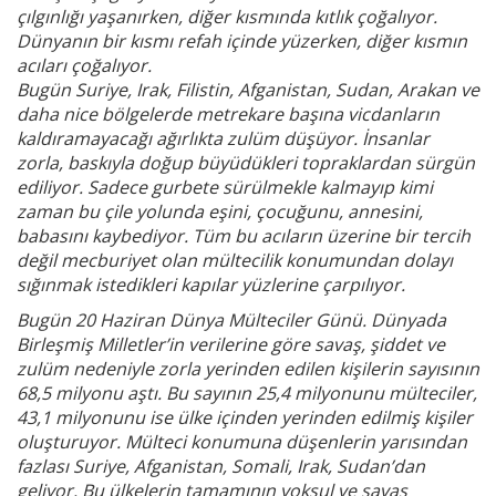
çılgınlığı yaşanırken, diğer kısmında kıtlık çoğalıyor.
Dünyanın bir kısmı refah içinde yüzerken, diğer kısmın
acıları çoğalıyor.
Bugün Suriye, Irak, Filistin, Afganistan, Sudan, Arakan ve
daha nice bölgelerde metrekare başına vicdanların
kaldıramayacağı ağırlıkta zulüm düşüyor. İnsanlar
zorla, baskıyla doğup büyüdükleri topraklardan sürgün
ediliyor. Sadece gurbete sürülmekle kalmayıp kimi
zaman bu çile yolunda eşini, çocuğunu, annesini,
babasını kaybediyor. Tüm bu acıların üzerine bir tercih
değil mecburiyet olan mültecilik konumundan dolayı
sığınmak istedikleri kapılar yüzlerine çarpılıyor.
Bugün 20 Haziran Dünya Mülteciler Günü. Dünyada
Birleşmiş Milletler’in verilerine göre savaş, şiddet ve
zulüm nedeniyle zorla yerinden edilen kişilerin sayısının
68,5 milyonu aştı. Bu sayının 25,4 milyonunu mülteciler,
43,1 milyonunu ise ülke içinden yerinden edilmiş kişiler
oluşturuyor. Mülteci konumuna düşenlerin yarısından
fazlası Suriye, Afganistan, Somali, Irak, Sudan’dan
geliyor. Bu ülkelerin tamamının yoksul ve savaş