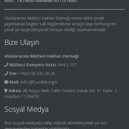
Iban : TR790001000488679771375001
Uluslararası Mülteci Hakları Derneği resmi sitesi içinde
yayımlanan bilgiler salt bilgilendirme amaçlı olup herhangi bir
yasal ya da profesyonel tavsiye niteliği taşımamaktadır.
Bize Ulaşın
Uluslararası Mülteci Hakları Derneği
Mülteci Danışma Hattı:
444 2 157
Fax:
+90(212) 531 20 26
Mail:
info [@] umhd.org.tr
Adres:
Ali Kuşçu Mah. Fatih Türbesi Sokak No: 31 Daire: 2 ,
İstanbul / TÜRKİYE
Sosyal Medya
Bizi sosyal medyada takip ederek destekleyebilir ve son
gelişmelerden haberdar olabilirsiniz.