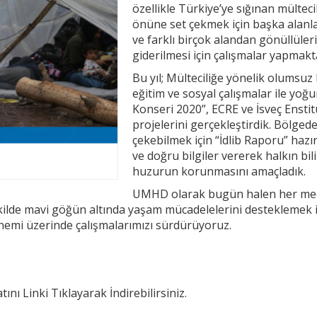
özellikle Türkiye’ye sığınan mülte
önüne set çekmek için başka alanl
ve farklı birçok alandan gönüllüle
giderilmesi için çalışmalar yapmak
Bu yıl; Mülteciliğe yönelik olumsuz
eğitim ve sosyal çalışmalar ile yoğ
Konseri 2020”, ECRE ve İsveç Enstitü
projelerini gerçekleştirdik. Bölgedek
çekebilmek için “İdlib Raporu” hazır
ve doğru bilgiler vererek halkın bi
huzurun korunmasını amaçladık.
UMHD olarak bugün halen her mecr
ekilde mavi göğün altında yaşam mücadelelerini desteklemek i
nemi üzerinde çalışmalarımızı sürdürüyoruz.
 Linki Tıklayarak İndirebilirsiniz.