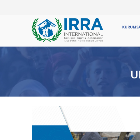
Ör
KURUMS
U