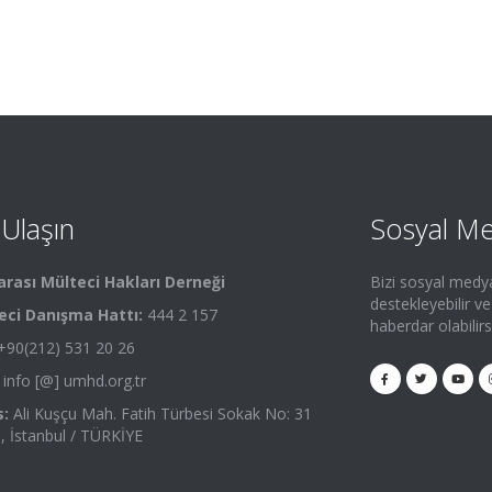
 Ulaşın
Sosyal M
arası Mülteci Hakları Derneği
Bizi sosyal medy
destekleyebilir v
eci Danışma Hattı:
444 2 157
haberdar olabilirs
90(212) 531 20 26
info [@] umhd.org.tr
:
Ali Kuşçu Mah. Fatih Türbesi Sokak No: 31
 , İstanbul / TÜRKİYE