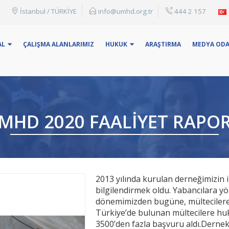
İstanbul / TÜRKİYE
info@umhd.org.tr
444 2 157
: Konu Başlığı, adı yada anahtar kelime ile arama yapabilirsin
AL
ÇALIŞMA ALANLARIMIZ
HUKUK
ARAŞTIRMA
MEDYA ODA
MHD 2020 FAALİYET RAPO
2013 yılında kurulan derneğimizin 
bilgilendirmek oldu. Yabancılara yö
dönemimizden bugüne, mültecilere 
Türkiye’de bulunan mültecilere hu
3500’den fazla başvuru aldı.Dernek 