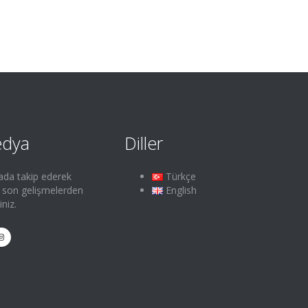
edya
Diller
ada takip ederek
Türkçe
e son gelişmelerden
English
iniz.