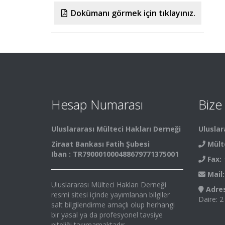
Dokümanı görmek için tıklayınız.
Hesap Numarası
Bize
Uluslararası Mülteci Hakları Derneği
Uluslar
Ziraat Bankası Fatih Şubesi
Mült
Iban : TR790001000488679771375001
Fax:
+
Mail:
Uluslararası Mülteci Hakları Derneği
Adres
resmi sitesi içinde yayımlanan bilgiler
Daire: 2
salt bilgilendirme amaçlı olup herhangi
bir yasal ya da profesyonel tavsiye
niteliği taşımamaktadır.