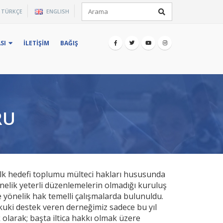
×
TÜRKÇE
ENGLISH
iz.
SI
İLETIŞIM
BAĞIŞ
RU
ilk hedefi toplumu mülteci hakları hususunda
nelik yeterli düzenlemelerin olmadığı kuruluş
yönelik hak temelli çalışmalarda bulunuldu.
kuki destek veren derneğimiz sadece bu yıl
olarak; başta iltica hakkı olmak üzere