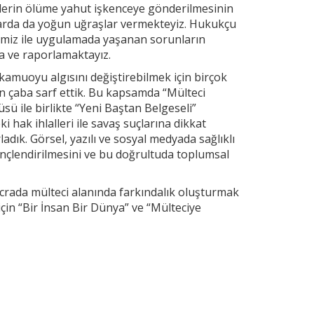
cilerin ölüme yahut işkenceye gönderilmesinin
arda da yoğun uğraşlar vermekteyiz. Hukukçu
rimiz ile uygulamada yaşanan sorunların
ta ve raporlamaktayız.
 kamuoyu algısını değiştirebilmek için birçok
un çaba sarf ettik. Bu kapsamda “Mülteci
sü ile birlikte “Yeni Baştan Belgeseli”
i hak ihlalleri ile savaş suçlarına dikkat
ladık. Görsel, yazılı ve sosyal medyada sağlıklı
linçlendirilmesini ve bu doğrultuda toplumsal
ada mülteci alanında farkındalık oluşturmak
çin “Bir İnsan Bir Dünya” ve “Mülteciye