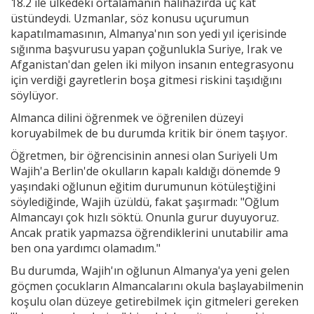
18.2 ile ülkedeki ortalamanın halihazırda üç kat
üstündeydi. Uzmanlar, söz konusu uçurumun
kapatılmamasının, Almanya'nın son yedi yıl içerisinde
sığınma başvurusu yapan çoğunlukla Suriye, Irak ve
Afganistan'dan gelen iki milyon insanın entegrasyonu
için verdiği gayretlerin boşa gitmesi riskini taşıdığını
söylüyor.
Almanca dilini öğrenmek ve öğrenilen düzeyi
koruyabilmek de bu durumda kritik bir önem taşıyor.
Öğretmen, bir öğrencisinin annesi olan Suriyeli Um
Wajih'a Berlin'de okulların kapalı kaldığı dönemde 9
yaşındaki oğlunun eğitim durumunun kötüleştiğini
söylediğinde, Wajih üzüldü, fakat şaşırmadı: "Oğlum
Almancayı çok hızlı söktü. Onunla gurur duyuyoruz.
Ancak pratik yapmazsa öğrendiklerini unutabilir ama
ben ona yardımcı olamadım."
Bu durumda, Wajih'ın oğlunun Almanya'ya yeni gelen
göçmen çocukların Almancalarını okula başlayabilmenin
koşulu olan düzeye getirebilmek için gitmeleri gereken