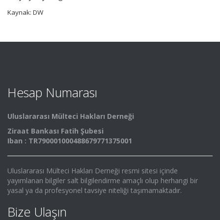
Kaynak: DW
Hesap Numarası
Uluslararası Mülteci Hakları Derneği
Ziraat Bankası Fatih Şubesi
Iban : TR790001000488679771375001
Uluslararası Mülteci Hakları Derneği resmi sitesi içinde
yayımlanan bilgiler salt bilgilendirme amaçlı olup herhangi bir
yasal ya da profesyonel tavsiye niteliği taşımamaktadır.
Bize Ulaşın