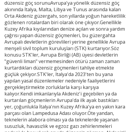
düzensiz göç sorunuAvrupa'ya yönelik düzensiz göç
akınında İtalya, Malta, Libya ve Tunus arasında kalan
Orta Akdeniz güzergahı, son yıllarda yoğun hareketlilik
gözlenen rotalardan biri olarak öne çıkıyor.Genellikle
Kuzey Afrika kıyılarından denize açılan ve sonra yardım
çağrısı yapan düzensiz göçmenleri, bu güzergahta
Avrupalı devletlerin görevlileri yerine genellikle Avrupa
menşeli sivil toplum kuruluşları (STK) kurtarıyor.Söz
konusu STK'ler, Avrupa Birliği (AB) üyesi devletlerin
"güvenli liman" vermemesinden ötürü zaman zaman
kurtardıkları düzensiz göçmenleri tahliye etmekte
güçlük çekiyor.STK'ler, İtalya'da 2023'ten bu yana
yapılan yasal düzenlemeler nedeniyle faaliyetlerini
gerçekleştirmekte zorluklarla karşı karşıya
kalıyor.Kendi imkanlarıyla Akdeniz'i geçebilen ya da
kurtarılan göçmenlerin Avrupa'da ilk ayak bastıkları
yer, çoğunlukla İtalya'nın Kuzey Afrika'ya en yakın kara
parçası olan Lampedusa Adası oluyor.Öte yandan,
teknelerin alabora olması ya da teknelerde yaşanan
susuzluk, havasızlık ve egzoz gazı zehirlenmeleri