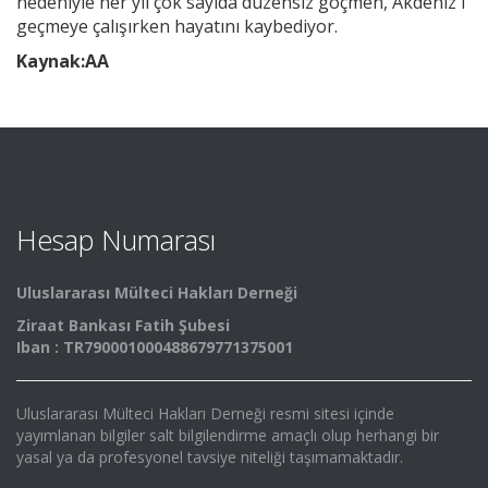
nedeniyle her yıl çok sayıda düzensiz göçmen, Akdeniz'i
geçmeye çalışırken hayatını kaybediyor.
Kaynak:AA
Hesap Numarası
Uluslararası Mülteci Hakları Derneği
Ziraat Bankası Fatih Şubesi
Iban : TR790001000488679771375001
Uluslararası Mülteci Hakları Derneği resmi sitesi içinde
yayımlanan bilgiler salt bilgilendirme amaçlı olup herhangi bir
yasal ya da profesyonel tavsiye niteliği taşımamaktadır.