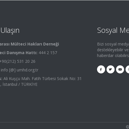
 Ulaşın
Sosyal M
arası Mülteci Hakları Derneği
Bizi sosyal medy
destekleyebilir v
eci Danışma Hattı:
444 2 157
haberdar olabilirs
90(212) 531 20 26
info [@] umhd.org.tr
:
Ali Kuşçu Mah. Fatih Türbesi Sokak No: 31
 , İstanbul / TÜRKİYE
©