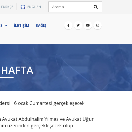
×
TÜRKÇE
ENGLISH
iz.
SI
İLETIŞIM
BAĞIŞ
 HAFTA
 dersi 16 ocak Cumartesi gerçekleşecek
a Avukat Abdulhalim Yılmaz ve Avukat Uğur
oom üzerinden gerçekleşecek olup