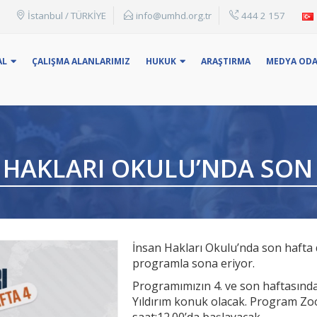
İstanbul / TÜRKİYE
info@umhd.org.tr
444 2 157
: Konu Başlığı, adı yada anahtar kelime ile arama yapabilirsin
AL
ÇALIŞMA ALANLARIMIZ
HUKUK
ARAŞTIRMA
MEDYA ODA
 HAKLARI OKULU’NDA SON
İnsan Hakları Okulu’nda son hafta
programla sona eriyor.
Programımızın 4. ve son haftasınd
Yıldırım konuk olacak. Program Z
saat:12.00’da başlayacak.