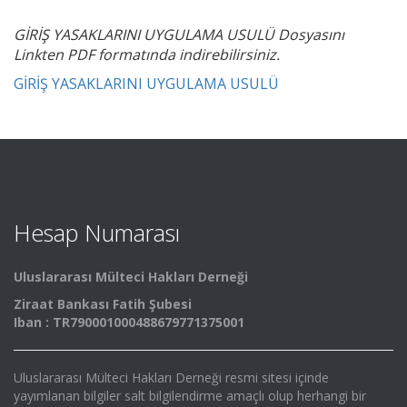
GİRİŞ YASAKLARINI UYGULAMA USULÜ Dosyasını
Linkten PDF formatında indirebilirsiniz.
GİRİŞ YASAKLARINI UYGULAMA USULÜ
Hesap Numarası
Uluslararası Mülteci Hakları Derneği
Ziraat Bankası Fatih Şubesi
Iban : TR790001000488679771375001
Uluslararası Mülteci Hakları Derneği resmi sitesi içinde
yayımlanan bilgiler salt bilgilendirme amaçlı olup herhangi bir