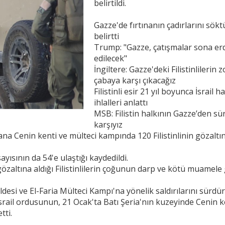
belirtildi.
Gazze'de fırtınanın çadırlarını söktü
belirtti
Trump: "Gazze, çatışmalar sona erd
edilecek"
İngiltere: Gazze'deki Filistinlilerin
çabaya karşı çıkacağız
Filistinli esir 21 yıl boyunca İsrai
ihlalleri anlattı
MSB: Filistin halkının Gazze’den s
karşıyız
ana Cenin kenti ve mülteci kampında 120 Filistinlinin gözaltına
ayısının da 54'e ulaştığı kaydedildi.
a gözaltına aldığı Filistinlilerin çoğunun darp ve kötü muamele 
si ve El-Faria Mülteci Kampı'na yönelik saldırılarını sürdür
srail ordusunun, 21 Ocak'ta Batı Şeria'nın kuzeyinde Cenin ke
tti.