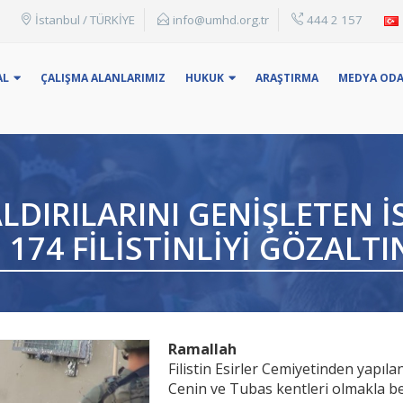
İstanbul / TÜRKİYE
info@umhd.org.tr
444 2 157
: Konu Başlığı, adı yada anahtar kelime ile arama yapabilirsin
AL
ÇALIŞMA ALANLARIMIZ
HUKUK
ARAŞTIRMA
MEDYA ODA
ALDIRILARINI GENIŞLETEN 
174 FILISTINLIYI GÖZALTI
Ramallah
Filistin Esirler Cemiyetinden yapıla
Cenin ve Tubas kentleri olmakla be