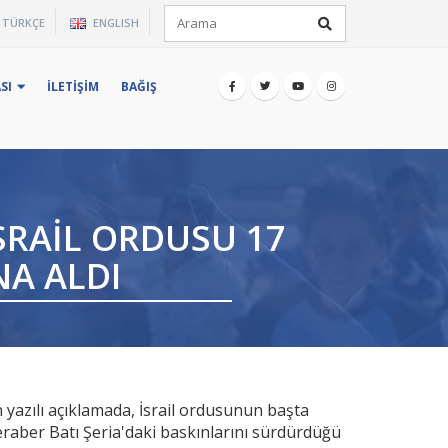
×
TÜRKÇE
ENGLISH
iz.
SI
İLETIŞIM
BAĞIŞ
İSRAIL ORDUSU 17
NA ALDI
n yazılı açıklamada, İsrail ordusunun başta
raber Batı Şeria'daki baskınlarını sürdürdüğü