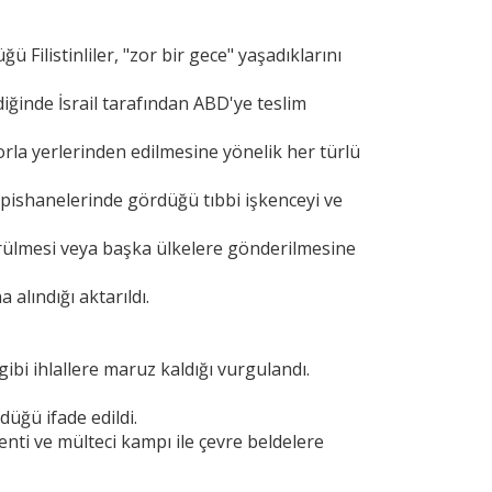
ğü Filistinliler, "zor bir gece" yaşadıklarını
iğinde İsrail tarafından ABD'ye teslim
 zorla yerlerinden edilmesine yönelik her türlü
l hapishanelerinde gördüğü tıbbi işkenceyi ve
ürülmesi veya başka ülkelere gönderilmesine
 alındığı aktarıldı.
gibi ihlallere maruz kaldığı vurgulandı.
düğü ifade edildi.
nti ve mülteci kampı ile çevre beldelere