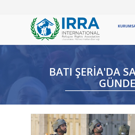
Ör
KURUMS
BATI ŞERIA'DA S
GÜNDE 