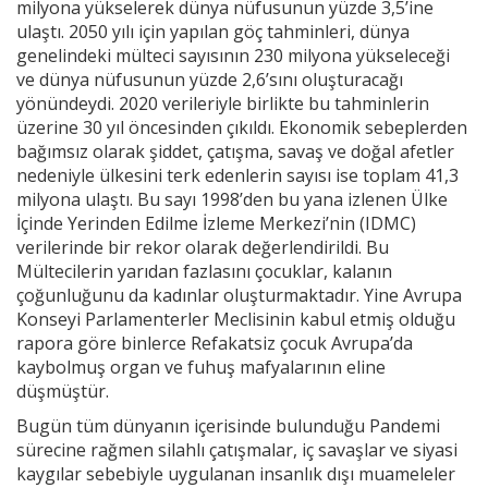
milyona yükselerek dünya nüfusunun yüzde 3,5’ine
ulaştı. 2050 yılı için yapılan göç tahminleri, dünya
genelindeki mülteci sayısının 230 milyona yükseleceği
ve dünya nüfusunun yüzde 2,6’sını oluşturacağı
yönündeydi. 2020 verileriyle birlikte bu tahminlerin
üzerine 30 yıl öncesinden çıkıldı. Ekonomik sebeplerden
bağımsız olarak şiddet, çatışma, savaş ve doğal afetler
nedeniyle ülkesini terk edenlerin sayısı ise toplam 41,3
milyona ulaştı. Bu sayı 1998’den bu yana izlenen Ülke
İçinde Yerinden Edilme İzleme Merkezi’nin (IDMC)
verilerinde bir rekor olarak değerlendirildi. Bu
Mültecilerin yarıdan fazlasını çocuklar, kalanın
çoğunluğunu da kadınlar oluşturmaktadır. Yine Avrupa
Konseyi Parlamenterler Meclisinin kabul etmiş olduğu
rapora göre binlerce Refakatsiz çocuk Avrupa’da
kaybolmuş organ ve fuhuş mafyalarının eline
düşmüştür.
Bugün tüm dünyanın içerisinde bulunduğu Pandemi
sürecine rağmen silahlı çatışmalar, iç savaşlar ve siyasi
kaygılar sebebiyle uygulanan insanlık dışı muameleler