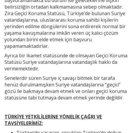
başvuramamakta bu durum ise geleceklerine ilişkin
belirsizliğin ortadan kalkmamasına sebep olmaktadır.
Zira Geçici Koruma Statüsü, Türkiye’de bulunan Suriye
vatandaşlarına, uluslararası koruma sahibi kişilerin
yerinden edilme döngülerini sona erdirerek normal bir
yaşama kavuşmalarına imkân veren üç kalıcı çözüm
yolundan birini elde etmek için başvuru
yapamamaktadırlar.
Ayrıca bir ikamet statüsünde de olmayan Geçici Koruma
Statüsü Suriye vatandaşlarına vatandaşlık hakkı da
vermemektedir.
Senelerdir süren Suriye iç savaşı bitmek bir tarafa
henüz durulmamışken Suriye vatandaşlarına “geçici”
gözü ile bakmaya devam etmek ve onları geçici koruma
statüsüne tabi tutmaya devam etmek yerinde değildir.
TÜRKİYE YETKİLİLERİNE YÖNELİK ÇAĞRI VE
TAVSİYELERİMİZ;
Türkiye’de yaşayan, çocukları Türkiye’de doğup