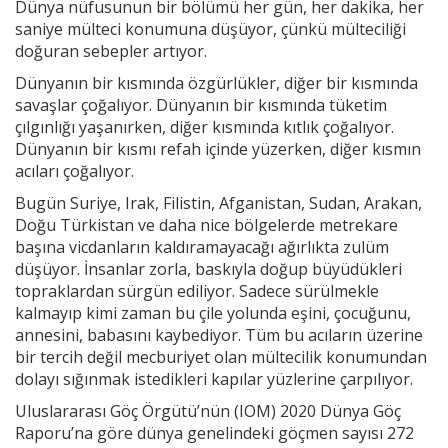
Dünya nüfusunun bir bölümü her gün, her dakika, her
saniye mülteci konumuna düşüyor, çünkü mülteciliği
doğuran sebepler artıyor.
Dünyanın bir kısmında özgürlükler, diğer bir kısmında
savaşlar çoğalıyor. Dünyanın bir kısmında tüketim
çılgınlığı yaşanırken, diğer kısmında kıtlık çoğalıyor.
Dünyanın bir kısmı refah içinde yüzerken, diğer kısmın
acıları çoğalıyor.
Bugün Suriye, Irak, Filistin, Afganistan, Sudan, Arakan,
Doğu Türkistan ve daha nice bölgelerde metrekare
başına vicdanların kaldıramayacağı ağırlıkta zulüm
düşüyor. İnsanlar zorla, baskıyla doğup büyüdükleri
topraklardan sürgün ediliyor. Sadece sürülmekle
kalmayıp kimi zaman bu çile yolunda eşini, çocuğunu,
annesini, babasını kaybediyor. Tüm bu acıların üzerine
bir tercih değil mecburiyet olan mültecilik konumundan
dolayı sığınmak istedikleri kapılar yüzlerine çarpılıyor.
Uluslararası Göç Örgütü’nün (IOM) 2020 Dünya Göç
Raporu’na göre dünya genelindeki göçmen sayısı 272