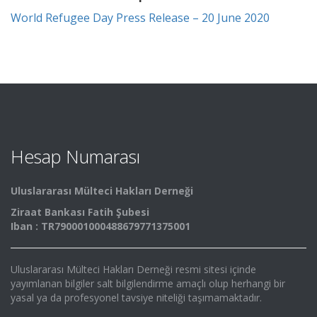
World Refugee Day Press Release – 20 June 2020
Hesap Numarası
Uluslararası Mülteci Hakları Derneği
Ziraat Bankası Fatih Şubesi
Iban : TR790001000488679771375001
Uluslararası Mülteci Hakları Derneği resmi sitesi içinde
yayımlanan bilgiler salt bilgilendirme amaçlı olup herhangi bir
yasal ya da profesyonel tavsiye niteliği taşımamaktadır.