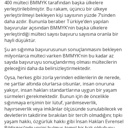
400 mülteci BMMYK tarafından başka ülkelere
yerleştirilebilmiştir. Bu rakam, üçüncü bir ülkeye
yerleştirilmeyi bekleyen kişi sayısının yüzde 7’sinden
daha azdır. Bununla beraber Türkiye’den yapılan
başvurular açısından BMMYK’nin başka ülkelere
yerleştirdiği mülteci sayısı başvuru sayısına oranla bir
hayli düşüktür.
Şu an sığınma başvurusunun sonuçlanmasını bekleyen
milyonlarca mülteci varken BMMYK’nin bu kadar az
sayıda başvuruyu sonuçlandırmış olması mültecilerin
geleceğini daha da belirsizleştirmektedir.
Oysa, herkes gibi zorla yerinden edilenlerin de nerede,
ne şartlar altında olurlarsa olsunlar, insan onuruna
yakışır, insan hakları standartlarına uygun bir yaşam
sürmeleri gerekmektedir. Bunun için de öncelikle
sığınmaya erişimin bir lütuf, yardımseverlik,
hayırseverlik veya imkânlar ölçüsünde sunulabilecek ve
devletlerin takdirine bırakılan bir tercih olmadığını; tıpkı
yaşam hakkı, özgürlük hakkı gibi İnsan Hakları Evrensel
Bildirgesi’nde yerini bulmuş temel bir hak olduğunu