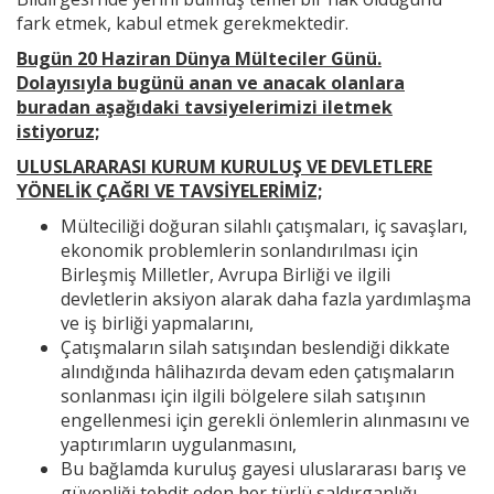
fark etmek, kabul etmek gerekmektedir.
Bugün 20 Haziran Dünya Mülteciler Günü.
Dolayısıyla bugünü anan ve anacak olanlara
buradan aşağıdaki tavsiyelerimizi iletmek
istiyoruz;
ULUSLARARASI KURUM KURULUŞ VE DEVLETLERE
YÖNELİK ÇAĞRI VE TAVSİYELERİMİZ;
Mülteciliği doğuran silahlı çatışmaları, iç savaşları,
ekonomik problemlerin sonlandırılması için
Birleşmiş Milletler, Avrupa Birliği ve ilgili
devletlerin aksiyon alarak daha fazla yardımlaşma
ve iş birliği yapmalarını,
Çatışmaların silah satışından beslendiği dikkate
alındığında hâlihazırda devam eden çatışmaların
sonlanması için ilgili bölgelere silah satışının
engellenmesi için gerekli önlemlerin alınmasını ve
yaptırımların uygulanmasını,
Bu bağlamda kuruluş gayesi uluslararası barış ve
güvenliği tehdit eden her türlü saldırganlığı