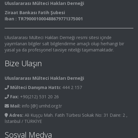
Uluslararası Mülteci Hakları Derneği
Ziraat Bankası Fatih Şubesi
Iban : TR790001000488679771375001
Uluslararası Mülteci Hakları Derneği resmi sitesi içinde
yayımlanan bilgiler salt bilgilendirme amaçlı olup herhangi bir
yasal ya da profesyonel tavsiye niteliği taşımamaktadır.
Bize Ulaşın
Uluslararası Mülteci Hakları Derneği
Mülteci Danışma Hattı:
444 2 157
Fax:
+90(212) 531 20 26
Mail:
info [@] umhd.org.tr
Adres:
Ali Kuşçu Mah. Fatih Türbesi Sokak No: 31 Daire: 2 ,
İstanbul / TÜRKİYE
Sosyal Medya